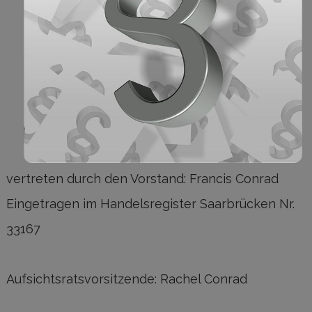
vertreten durch den Vorstand: Francis Conrad
Eingetragen im Handelsregister Saarbrücken Nr.
33167
Aufsichtsratsvorsitzende: Rachel Conrad