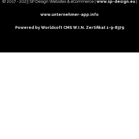
© 2017 - 2023 SP Design Websites & eCommerce |
www.sp-design.eu
|
www.unternehmer-app.info
Powered by Worldsoft CMS
W.I.N. Zertifikat 1-9-8379