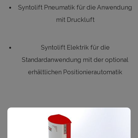
Syntolift Pneumatik für die Anwendung
mit Druckluft
Syntolift Elektrik für die
Standardanwendung mit der optional
erhältlichen Positionierautomatik