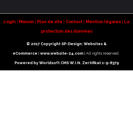
Login
|
Maison
|
Plan de site
|
Contact
|
Mention légales
|
La
protection des données
© 2017 Copyright SP-Design: Websites &
eCommerce
|
www.website-24.com
| All rights reserved.
Powered by Worldsoft CMS
W.I.N. Zertifikat 1-9-8379