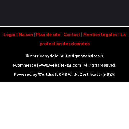
Login
|
Maison
|
Plan de site
|
Contact
|
Mention légales
|
La
protection des données
© 2017 Copyright SP-Design: Websites &
eCommerce
|
www.website-24.com
| All rights reserved.
Powered by Worldsoft CMS
W.I.N. Zertifikat 1-9-8379